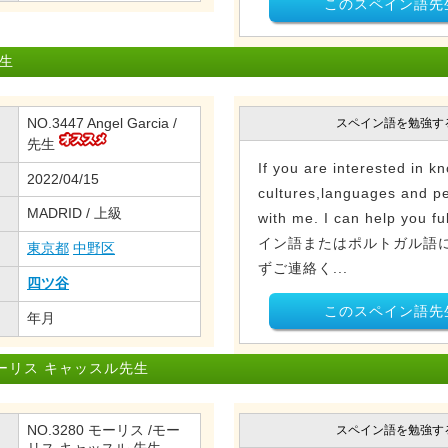
このスペイン語先
生
NO.3447 Angel Garcia /
スペイン語を勉強す
先生
If you are interested in 
2022/04/15
cultures,languages and pe
MADRID / 上級
with me. I can help you fu
イン語またはポルトガル語
東京都
中野区
ずご連絡く...
四ツ谷
このスペイン語先
年月
ーリス キャッスル先生
NO.3280 モーリス /モー
スペイン語を勉強す