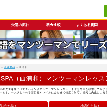
受講の流れ
料金比較
よくある質問
覧
>
武蔵野線
> 西浦和
ESPA（西浦和）マンツーマンレッス
りの先生を見つけてスペイン語マンツーマンレッスン。まずは先生を検索してみま
べます。一人ひとりの学習目標やレベルに合わせて幅広く対応。優秀な先生による
寄駅から探す
地図から探す