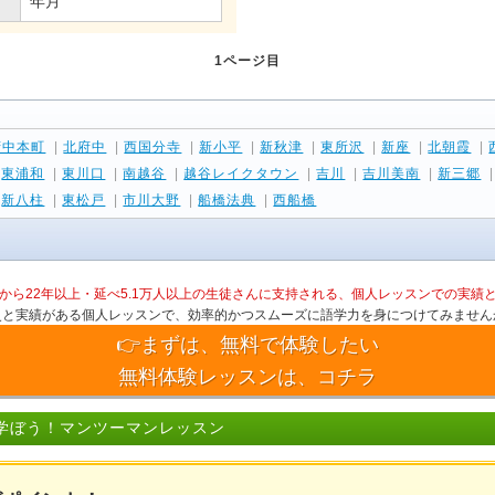
年月
1ページ目
府中本町
|
北府中
|
西国分寺
|
新小平
|
新秋津
|
東所沢
|
新座
|
北朝霞
|
|
東浦和
|
東川口
|
南越谷
|
越谷レイクタウン
|
吉川
|
吉川美南
|
新三郷
|
新八柱
|
東松戸
|
市川大野
|
船橋法典
|
西船橋
から22年以上・延べ5.1万人以上の生徒さんに支持される、個人レッスンでの実績
史と実績がある個人レッスンで、効率的かつスムーズに語学力を身につけてみません
👉まずは、無料で体験したい
無料体験レッスンは、コチラ
学ぼう！マンツーマンレッスン