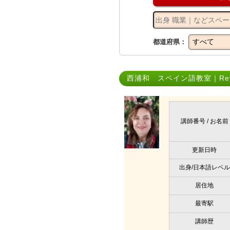
都道府県：
西浦和 スペイン語教室｜Reyes 
講師番号 / お名前
更新日時
出身/日本語レベル
居住地
最寄駅
講師歴