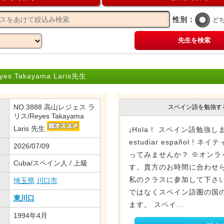
性別：
ど
先生を検索
Takayama Laris先生
NO.3888 高山レジェス ラ
スペイン語を勉強す
リス/Reyes Takayama
Laris 先生
¡Hola！ スペイン語勉強しま
estudiar español 
2026/07/09
ってみませんか？ ※オンラ
Cuba/スペイン人 / 上級
す。貴方のお時間に合わせ
私のクラスに参加して下さい
埼玉県
川口市
ではなくスペイン語圏の国
東川口
ます。 スペイ...
1994年4月