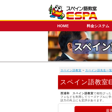
HOME
料金システム
スペイン語教室
>
スペイン語先生一
スペイン語教室
西浦和 スペイン語教室
で相性ぴった
フェなどを利用してリーズナブルに学
話力の向上にも定評があります。
最