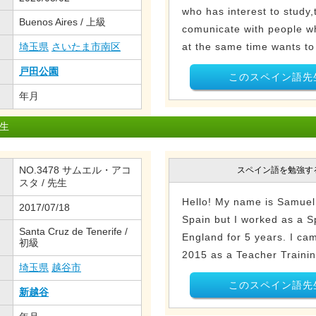
who has interest to study,t
Buenos Aires / 上級
comunicate with people w
埼玉県
さいたま市南区
at the same time wants to 
戸田公園
このスペイン語先
年月
生
NO.3478 サムエル・アコ
スペイン語を勉強す
スタ / 先生
Hello! My name is Samuel.
2017/07/18
Spain but I worked as a S
Santa Cruz de Tenerife /
England for 5 years. I ca
初級
2015 as a Teacher Training
埼玉県
越谷市
このスペイン語先
新越谷