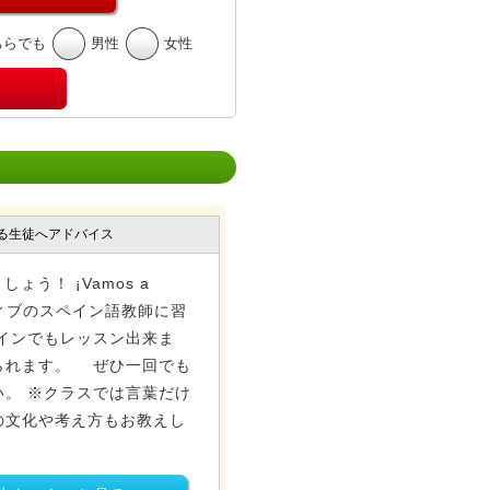
ちらでも
男性
女性
る生徒へアドバイス
しょう！ ¡Vamos a
! ネイティブのスペイン語教師に習
インでもレッスン出来ま
られます。 ぜひ一回でも
。 ※クラスでは言葉だけ
の文化や考え方もお教えし