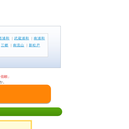
西浦和
|
武蔵浦和
|
南浦和
|
三郷
|
南流山
|
新松戸
と信頼」
か。