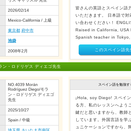
リス キャッスル 先生
皆さんの英語とスペイン語力を
2026/02/14
いただきます。 日本語で対
Mexico-California / 上級
い合わせください！ ENGLISH 
Raised in California, USA
東京都
府中市
Spanish teacher in Tokyo,
池袋
このスペイン語先
2008年2月
ラン・ロドリゲス ディエゴ先生
NO.4039 Morán
スペイン語を勉強す
Rodríguez Diego/モラ
ン・ロドリゲス ディエゴ
¡Hola, soy Diego!
先生
る方、私のレッスンへよう
2025/10/27
鍵だと思いますから、教師
しています。外国言語を学
Spain / 中級
ュニケーションですから、
埼玉県
さいたま市南区