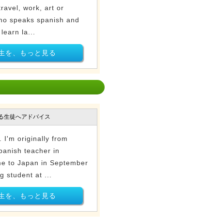
ravel, work, art or
ho speaks spanish and
learn la...
生を、もっと見る
る生徒へアドバイス
 I'm originally from
panish teacher in
me to Japan in September
 student at ...
生を、もっと見る