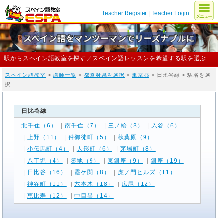
Teacher Register
|
Teacher Login
駅からスペイン語教室を探す／スペイン語レッスンを希望する駅を選ぶ
スペイン語教室
>
講師一覧
>
都道府県を選択
>
東京都
> 日比谷線 > 駅名を選
択
日比谷線
北千住（6）
|
南千住（7）
|
三ノ輪（3）
|
入谷（6）
|
上野（11）
|
仲御徒町（5）
|
秋葉原（9）
|
小伝馬町（4）
|
人形町（6）
|
茅場町（8）
|
八丁堀（4）
|
築地（9）
|
東銀座（9）
|
銀座（19）
|
日比谷（16）
|
霞ケ関（8）
|
虎ノ門ヒルズ（11）
|
神谷町（11）
|
六本木（18）
|
広尾（12）
|
恵比寿（12）
|
中目黒（14）