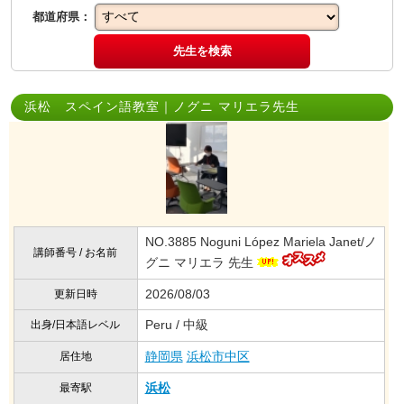
都道府県：
先生を検索
浜松 スペイン語教室｜ノグニ マリエラ先生
NO.3885 Noguni López Mariela Janet/ノ
講師番号 / お名前
グニ マリエラ 先生
2026/08/03
更新日時
Peru / 中級
出身/日本語レベル
静岡県
浜松市中区
居住地
浜松
最寄駅