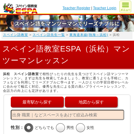
Teacher Register
|
Teacher Login
スペイン語教室
>
スペイン語先生一覧
>
東海道本線(熱海～浜松)
> 浜松
スペイン語教室ESPA（浜松）マン
ツーマンレッスン
浜松 スペイン語教室
で相性ぴったりの先生を見つけてスペイン語マンツーマ
ンレッスン。まずは先生を検索してみましょう。教室に通うよりも手軽に、カ
フェなどを利用してリーズナブルに学べます。一人ひとりの学習目標やレベル
に合わせて幅広く対応。優秀な先生による質の高いプライベートレッスンで、
会話力の向上にも定評があります。
最寄駅から探す
地図から探す
性別：
どちらでも
男性
女性