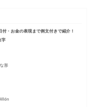
数一致、日付・お金の表現まで例文付きで紹介！
数字
的な形
illón