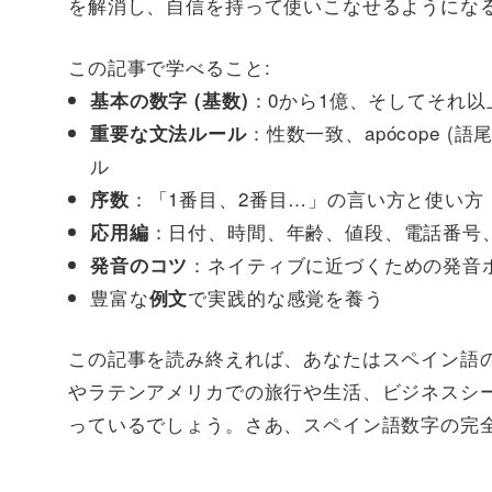
を解消し、自信を持って使いこなせるようにな
この記事で学べること:
：0から1億、そしてそれ
基本の数字 (基数)
：性数一致、apócope (語尾
重要な文法ルール
ル
：「1番目、2番目…」の言い方と使い方
序数
：日付、時間、年齢、値段、電話番号
応用編
：ネイティブに近づくための発音
発音のコツ
豊富な
で実践的な感覚を養う
例文
この記事を読み終えれば、あなたはスペイン語
やラテンアメリカでの旅行や生活、ビジネスシ
っているでしょう。さあ、スペイン語数字の完