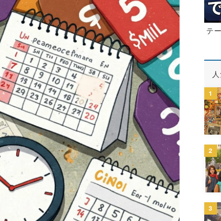
テ
人
1
2
3