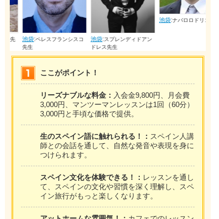
池袋
:
ナバロロドリゴ先生
池袋
:
池袋
:
先
ペレスフランシスコ
スプレンディドアン
先生
ドレス先生
ここがポイント！
リーズナブルな料金：
入会金9,800円、月会費
3,000円、マンツーマンレッスンは1回（60分）
3,000円と手頃な価格で提供。
生のスペイン語に触れられる！：
スペイン人講
師との会話を通して、自然な発音や表現を身に
つけられます。
スペイン文化を体験できる！：
レッスンを通し
て、スペインの文化や習慣を深く理解し、スペ
イン旅行がもっと楽しくなります。
アットホームな雰囲気！：
カフェでのレッスン