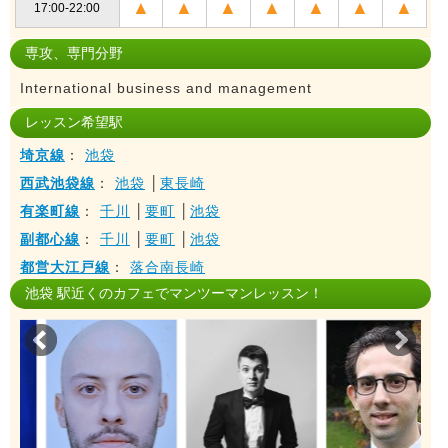
▲
▲
▲
▲
▲
▲
▲
17:00-22:00
専攻、専門分野
International business and management
レッスン希望駅
埼京線
：
池袋
西武池袋線
：
池袋
│
東長崎
有楽町線
：
千川
│
要町
│
池袋
副都心線
：
千川
│
要町
│
池袋
都営大江戸線
：
落合南長崎
池袋 駅近くのカフェでマンツーマンレッスン！
Prev
Nex