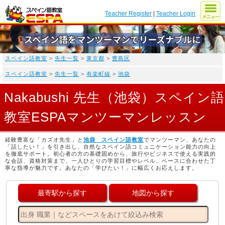
Teacher Register
|
Teacher Login
スペイン語教室
>
先生一覧
>
東京都
>
豊島区
スペイン語教室
>
先生一覧
>
有楽町線
>
池袋
Nakabushi 先生（池袋）スペイン語
教室ESPAマンツーマンレッスン
経験豊富な「カズオ先生」と
池袋 スペイン語教室
でマンツーマン、あなたの
「話したい！」を引き出し、自然なスペイン語コミュニケーション能力の向上
を徹底サポート。初心者の方の基礎固めから、旅行やビジネスで使える実践的
な会話、資格対策まで、一人ひとりの学習目標やレベル、ペースに合わせた丁
寧な指導が魅力です。あなたの「学びたい！」に幅広くお応えします。
最寄駅から探す
地図から探す