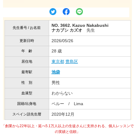
NO. 3662. Kazuo Nakabushi
先生番号 / お名前
ナカブシ カズオ
先生
2026/05/26
更新日時
28 歳
年 齢
東京都
豊島区
居住地
池袋
最寄駅
男性
性 別
わからない
血液型
ペルー / Lima
国籍/出身地
2020年12月
スペイン語先生暦
「創業から22年以上・延べ5.1万人以上の生徒さんに支持される、個人レッスンで
の実績と信頼」