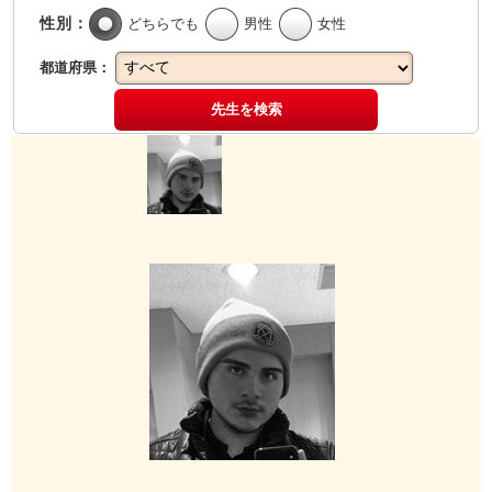
性別：
どちらでも
男性
女性
都道府県：
先生を検索