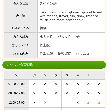
スペイン語
教える言語
I like to ski, ride longboard, go out to eat
趣 味
with friends, travel, run, draw, listen to
music and meet new people.
初級
日本語レベル
成人男性 、成人女性 、子供
教える対象
超上級
教えるレベル
日常会話 、状況場面 、ビジネス
教える内容
レッスン希望時間
＼
月
火
水
木
金
土
日
×
×
×
×
×
×
×
07:00-08:00
×
×
×
×
×
×
×
08:00-12:00
×
×
×
×
×
▲
▲
12:00-17:00