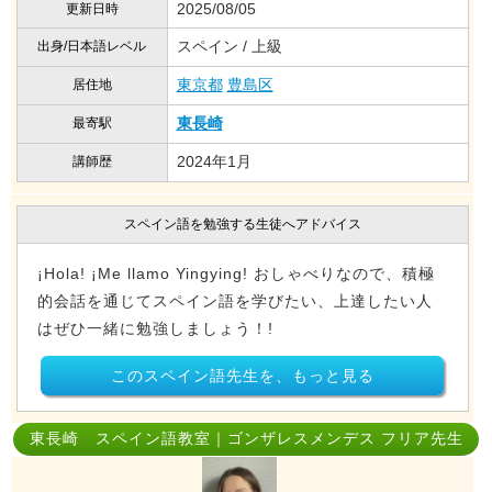
2025/08/05
更新日時
スペイン / 上級
出身/日本語レベル
東京都
豊島区
居住地
東長崎
最寄駅
2024年1月
講師歴
スペイン語を勉強する生徒へアドバイス
¡Hola! ¡Me llamo Yingying! おしゃべりなので、積極
的会話を通じてスペイン語を学びたい、上達したい人
はぜひ一緒に勉強しましょう！!
このスペイン語先生を、もっと見る
東長崎 スペイン語教室｜ゴンザレスメンデス フリア先生