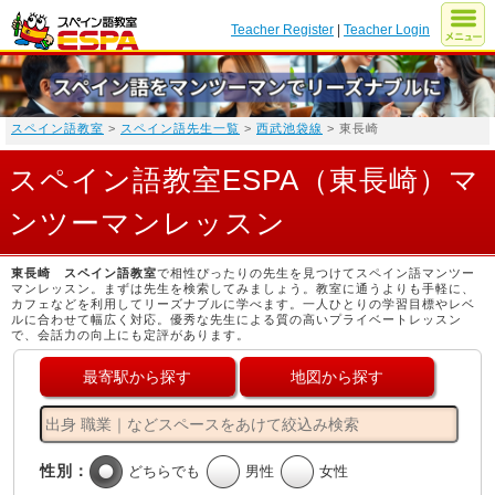
Teacher Register
|
Teacher Login
スペイン語教室
>
スペイン語先生一覧
>
西武池袋線
> 東長崎
スペイン語教室ESPA（東長崎）マ
ンツーマンレッスン
東長崎 スペイン語教室
で相性ぴったりの先生を見つけてスペイン語マンツー
マンレッスン。まずは先生を検索してみましょう。教室に通うよりも手軽に、
カフェなどを利用してリーズナブルに学べます。一人ひとりの学習目標やレベ
ルに合わせて幅広く対応。優秀な先生による質の高いプライベートレッスン
で、会話力の向上にも定評があります。
最寄駅から探す
地図から探す
性別：
どちらでも
男性
女性