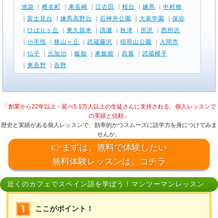
池袋
|
椎名町
|
東長崎
|
江古田
|
桜台
|
練馬
|
中村橋
|
富士見台
|
練馬高野台
|
石神井公園
|
大泉学園
|
保谷
|
ひばりヶ丘
|
東久留米
|
清瀬
|
秋津
|
所沢
|
西所沢
|
小手指
|
狭山ヶ丘
|
武蔵藤沢
|
稲荷山公園
|
入間市
|
仏子
|
元加治
|
飯能
|
東飯能
|
高麗
|
武蔵横手
|
東吾野
|
吾野
「創業から22年以上・延べ5.1万人以上の生徒さんに支持される、個人レッスンで
の実績と信頼」
歴史と実績がある個人レッスンで、効率的かつスムーズに語学力を身につけてみま
せんか。
👉まずは、無料で体験したい
無料体験レッスンは、コチラ
近くのカフェでスペイン語を学ぼう！マンツーマンレッスン
ここがポイント！