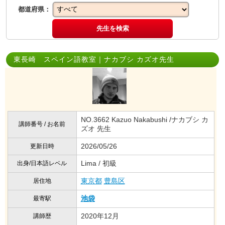
都道府県：
先生を検索
東長崎 スペイン語教室｜ナカブシ カズオ先生
NO.3662 Kazuo Nakabushi /ナカブシ カ
講師番号 / お名前
ズオ 先生
2026/05/26
更新日時
Lima / 初級
出身/日本語レベル
東京都
豊島区
居住地
池袋
最寄駅
2020年12月
講師歴