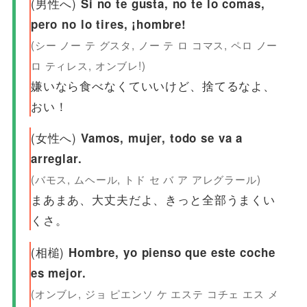
(男性へ)
Si no te gusta, no te lo comas,
pero no lo tires, ¡hombre!
(シー ノー テ グスタ, ノー テ ロ コマス, ペロ ノー
ロ ティレス, オンブレ!)
嫌いなら食べなくていいけど、捨てるなよ、
おい！
(女性へ)
Vamos, mujer, todo se va a
arreglar.
(バモス, ムヘール, トド セ バ ア アレグラール)
まあまあ、大丈夫だよ、きっと全部うまくい
くさ。
(相槌)
Hombre, yo pienso que este coche
es mejor.
(オンブレ, ジョ ピエンソ ケ エステ コチェ エス メ