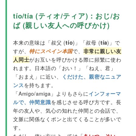
tío/tía (ティオ/ティア)：おじ/お
ば (親しい友人への呼びかけ)
本来の意味は「叔父 (
)」「叔母 (
)」で
tío
tía
すが、
で、
特にスペイン本国
非常に親しい友
がお互いを呼びかける際に頻繁に使わ
人同士
れます。日本語の「おい！」「ねえ、君」
「おまえ」に近い、
くだけた、親密なニュア
を持ちます。
ンス
「Amigo/amiga」よりもさらに
インフォーマ
を感じさせる呼び方です。長
ルで、仲間意識
年の友人や、気心の知れた仲間との会話で、
文脈に関係なくポンと出てくることが多いで
す。
ただし、使い方によっては「
あいつ、そい