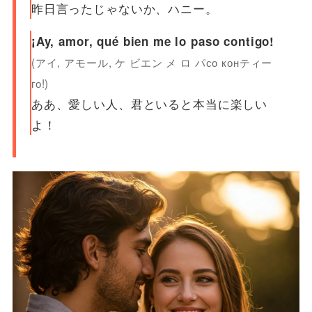
昨日言ったじゃないか、ハニー。
¡Ay, amor, qué bien me lo paso contigo!
(アイ, アモール, ケ ビエン メ ロ パсо конティー
го!)
ああ、愛しい人、君といると本当に楽しい
よ！