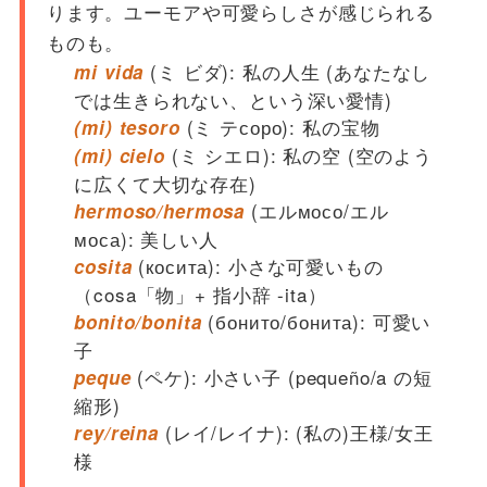
ります。ユーモアや可愛らしさが感じられる
ものも。
(ミ ビダ): 私の人生 (あなたなし
mi vida
では生きられない、という深い愛情)
(ミ テсоро): 私の宝物
(mi) tesoro
(ミ シエロ): 私の空 (空のよう
(mi) cielo
に広くて大切な存在)
(エルмосо/エル
hermoso/hermosa
моса): 美しい人
(косита): 小さな可愛いもの
cosita
（cosa「物」+ 指小辞 -ita）
(бонито/бонита): 可愛い
bonito/bonita
子
(ペケ): 小さい子 (pequeño/a の短
peque
縮形)
(レイ/レイナ): (私の)王様/女王
rey/reina
様