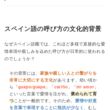
スペイン語の呼び方の文化的背景
なぜスペイン語圏では、これほど多様で直接的な愛
情表現や親しみを込めた呼び方が日常的に使われる
のでしょうか？
その背景には、
家族や親しい人との繋がりを
があります。幼い頃か
非常に大切にする文化
ら「
」「
」「
」
guapo/guapa
cariño
mi amor
といった言葉で愛情を注がれ、
褒められて育
ことが一般的です。そのため、
つ
愛情や好意
、むし
を言葉で表現することに抵抗が少なく