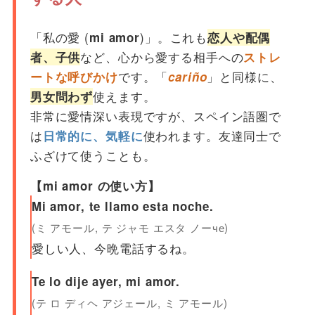
「私の愛 (
)」。これも
mi amor
恋人や配偶
など、心から愛する相手への
者、子供
ストレ
です。「
」と同様に、
ートな呼びかけ
cariño
使えます。
男女問わず
非常に愛情深い表現ですが、スペイン語圏で
は
使われます。友達同士で
日常的に、気軽に
ふざけて使うことも。
【mi amor の使い方】
Mi amor, te llamo esta noche.
(ミ アモール, テ ジャモ エスタ ノーче)
愛しい人、今晩電話するね。
Te lo dije ayer, mi amor.
(テ ロ ディヘ アジェール, ミ アモール)