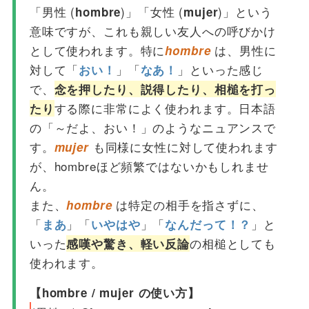
「男性 (
)」「女性 (
)」という
hombre
mujer
意味ですが、これも親しい友人への呼びかけ
として使われます。特に
は、男性に
hombre
対して「
」「
」といった感じ
おい！
なあ！
で、
念を押したり、説得したり、相槌を打っ
する際に非常によく使われます。日本語
たり
の「～だよ、おい！」のようなニュアンスで
す。
も同様に女性に対して使われます
mujer
が、hombreほど頻繁ではないかもしれませ
ん。
また、
は特定の相手を指さずに、
hombre
「
」「
」「
」と
まあ
いやはや
なんだって！？
いった
の相槌としても
感嘆や驚き、軽い反論
使われます。
【hombre / mujer の使い方】