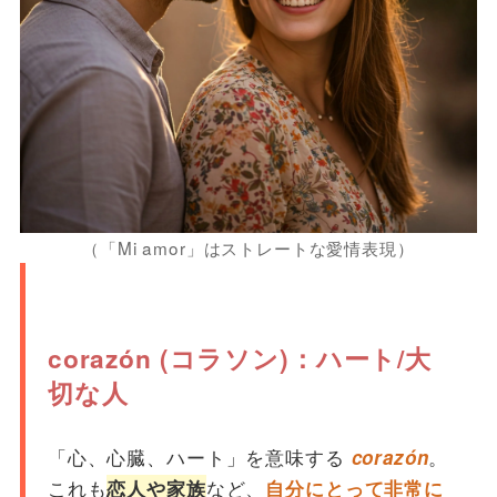
（「Mi amor」はストレートな愛情表現）
corazón (コラソン)：ハート/大
切な人
「心、心臓、ハート」を意味する
。
corazón
これも
など、
恋人や家族
自分にとって非常に