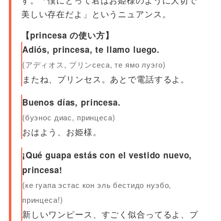
美しい存在だよ」というニュアンス。
【princesa の使い方】
Adiós, princesa, te llamo luego.
(アディオス, プリンсеса, те ямо луэго)
またね、プリンセス。あとで電話するよ。
Buenos días, princesa.
(буэнос диас, принцеса)
おはよう、お姫様。
¡Qué guapa estás con el vestido nuevo,
princesa!
(ке гуапа эстас кон эль бестидо нуэбо,
принцеса!)
新しいワンピース、すごく似合ってるよ、プ