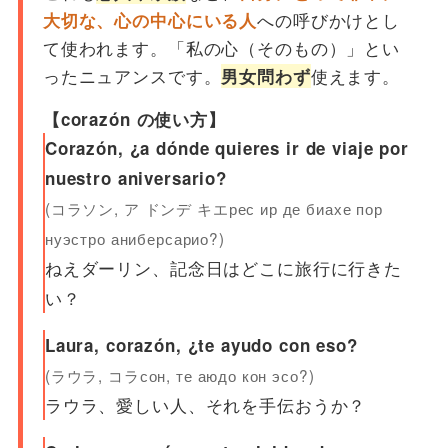
への呼びかけとし
大切な、心の中心にいる人
て使われます。「私の心（そのもの）」とい
ったニュアンスです。
使えます。
男女問わず
【corazón の使い方】
Corazón, ¿a dónde quieres ir de viaje por
nuestro aniversario?
(コラソン, ア ドンデ キエрес ир де биахе пор
нуэстро аниберсарио?)
ねえダーリン、記念日はどこに旅行に行きた
い？
Laura, corazón, ¿te ayudo con eso?
(ラウラ, コラсон, те аюдо кон эсо?)
ラウラ、愛しい人、それを手伝おうか？