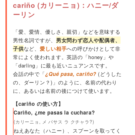
cariño (カリーニョ)：ハニー/ダ
ーリン
「愛、愛情、優しさ、親切」などを意味する
男性名詞ですが、
男女問わず恋人や配偶者、
など、
への呼びかけとして非
子供
愛しい相手
常によく使われます。英語の「honey」や
「darling」に最も近いニュアンスです。
会話の中で「
(どうした
¿Qué pasa, cariño?
の、ダーリン？)」のように、名前の代わり
に、あるいは名前の後につけて使います。
【cariño の使い方】
Cariño, ¿me pasas la cuchara?
(カリーニョ, メ パサス ラ クチャラ?)
ねえあなた（ハニー）、スプーンを取ってく