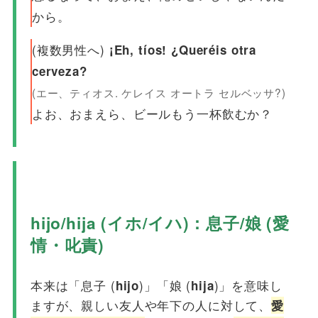
から。
(複数男性へ)
¡Eh, tíos! ¿Queréis otra
cerveza?
(エー、ティオス. ケレイス オートラ セルベッサ?)
よお、おまえら、ビールもう一杯飲むか？
hijo/hija (イホ/イハ)：息子/娘 (愛
情・叱責)
本来は「息子 (
)」「娘 (
)」を意味し
hijo
hija
ますが、親しい友人や年下の人に対して、
愛