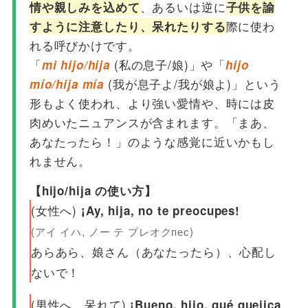
、あるいは逆に
情や親しみを込めて
子供を諭
際に使わ
すように注意したり、呆れたりする
れる呼びかけです。
「
(私の息子/娘)」や「
mi hijo/hija
hijo
(我が息子よ/我が娘よ)」という
mío/hija mía
形もよく使われ、より強い愛情や、時には皮
肉めいたニュアンスが含まれます。「まあ、
あなたったら！」のような感覚に近いかもし
れません。
【hijo/hija の使い方】
(女性へ)
¡Ay, hija, no te preocupes!
(アイ イハ, ノー テ プレオクпес)
あらあら、娘さん（あなたったら）、心配し
ないで！
(男性へ、呆れて)
¡Bueno, hijo, qué quejica