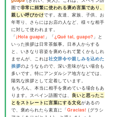
guapa
圏で
非常に頻繁に使われる褒め言葉であり、
です。友達、家族、子供、お
親しい呼びかけ
年寄り、さらにはお店の人など、様々な相手
に対して使われます。
「
」「
」と
¡Hola guapa!
¿Qué tal, guapo?
いった挨拶は日常茶飯事。日本人からする
と、いきなり容姿を褒められて驚くかもしれ
ませんが、これは
社交辞令や親しみを込めた
のようなもので、深い意味がない場合も
挨拶
多いです。特にアンダルシア地方などでは、
陽気な挨拶として定着しています。
もちろん、本当に相手を褒めている場合もあ
ります。スペイン語圏では、
良いと思ったこ
があるの
とをストレートに言葉にする文化
で、褒められたら素直に「
(グラシ
Gracias!
アス / ありがとう！)」と返しましょう。