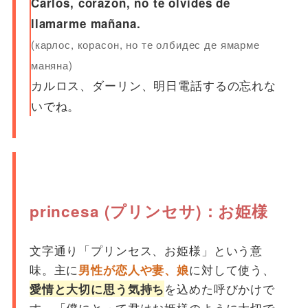
Carlos, corazón, no te olvides de
llamarme mañana.
(карлос, корасон, но те олбидес де ямарме
маняна)
カルロス、ダーリン、明日電話するの忘れな
いでね。
princesa (プリンセサ)：お姫様
文字通り「プリンセス、お姫様」という意
味。主に
に対して使う、
男性が恋人や妻、娘
を込めた呼びかけで
愛情と大切に思う気持ち
す。「僕にとって君はお姫様のように大切で