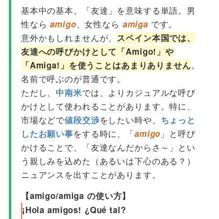
基本中の基本、「友達」を意味する単語。男
性なら
、女性なら
です。
amigo
amiga
意外かもしれませんが、
スペイン本国では、
友達への呼びかけとして「Amigo!」や
。
「Amiga!」を使うことはあまりありません
名前で呼ぶのが普通です。
ただし、
では、よりカジュアルな呼び
中南米
かけとして使われることがあります。特に、
市場などで
をしたい時や、
値段交渉
ちょっと
をする時に、「
」と呼び
したお願い事
amigo
かけることで、「友達なんだからさ～」とい
う親しみを込めた（あるいは下心のある？）
ニュアンスを出すことがあります。
【amigo/amiga の使い方】
¡Hola amigos! ¿Qué tal?