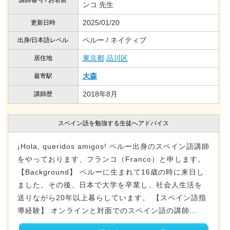
講師番号 / お名前
ンコ 先生
2025/01/20
更新日時
ペルー / ネイティブ
出身/日本語レベル
東京都
品川区
居住地
大森
最寄駅
2018年8月
講師歴
スペイン語を勉強する生徒へアドバイス
¡Hola, queridos amigos! ペルー出身のスペイン語講師
をやっております、フランコ（Franco）と申します。
【Background】 ペルーに生まれて16歳の時に来日し
ました。その後、日本で大学を卒業し、社会人生活を
送りながら20年以上暮らしています。 【スペイン語指
導経験】 オンラインと対面でのスペイン語の講師...