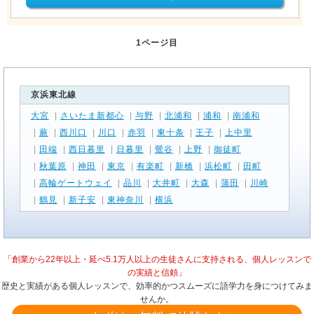
1ページ目
京浜東北線
大宮
|
さいたま新都心
|
与野
|
北浦和
|
浦和
|
南浦和
|
蕨
|
西川口
|
川口
|
赤羽
|
東十条
|
王子
|
上中里
|
田端
|
西日暮里
|
日暮里
|
鶯谷
|
上野
|
御徒町
|
秋葉原
|
神田
|
東京
|
有楽町
|
新橋
|
浜松町
|
田町
|
高輪ゲートウェイ
|
品川
|
大井町
|
大森
|
蒲田
|
川崎
|
鶴見
|
新子安
|
東神奈川
|
横浜
「創業から22年以上・延べ5.1万人以上の生徒さんに支持される、個人レッスンで
の実績と信頼」
歴史と実績がある個人レッスンで、効率的かつスムーズに語学力を身につけてみま
せんか。