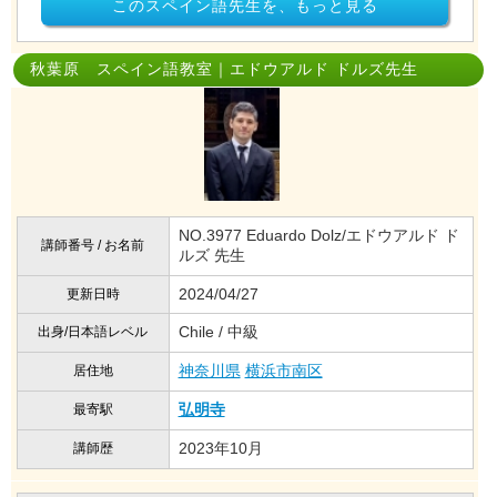
このスペイン語先生を、もっと見る
秋葉原 スペイン語教室｜エドウアルド ドルズ先生
NO.3977 Eduardo Dolz/エドウアルド ド
講師番号 / お名前
ルズ 先生
2024/04/27
更新日時
Chile / 中級
出身/日本語レベル
神奈川県
横浜市南区
居住地
弘明寺
最寄駅
2023年10月
講師歴