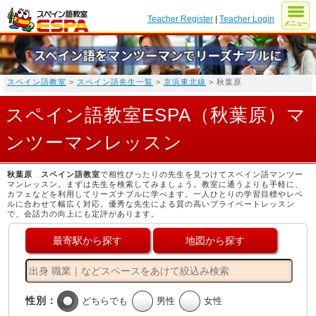
Teacher Register
|
Teacher Login
スペイン語教室
>
スペイン語先生一覧
>
京浜東北線
> 秋葉原
スペイン語教室ESPA（秋葉原）マ
ンツーマンレッスン
秋葉原 スペイン語教室
で相性ぴったりの先生を見つけてスペイン語マンツー
マンレッスン。まずは先生を検索してみましょう。教室に通うよりも手軽に、
カフェなどを利用してリーズナブルに学べます。一人ひとりの学習目標やレベ
ルに合わせて幅広く対応。優秀な先生による質の高いプライベートレッスン
で、会話力の向上にも定評があります。
最寄駅から探す
地図から探す
性別：
どちらでも
男性
女性