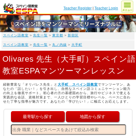
Teacher Register
|
Teacher Login
スペイン語教室
>
先生一覧
>
東京都
>
新宿区
スペイン語教室
>
先生一覧
>
丸ノ内線
>
大手町
Olivares 先生（大手町）スペイン語
教室ESPAマンツーマンレッスン
経験豊富な「オリバレス先生」と
大手町 スペイン語教室
でマンツーマン、あ
なたの「話したい！」を引き出し、自然なスペイン語コミュニケーション能力
の向上を徹底サポート。初心者の方の基礎固めから、旅行やビジネスで使える
実践的な会話、資格対策まで、一人ひとりの学習目標やレベル、ペースに合わ
せた丁寧な指導が魅力です。あなたの「学びたい！」に幅広くお応えします。
最寄駅から探す
地図から探す