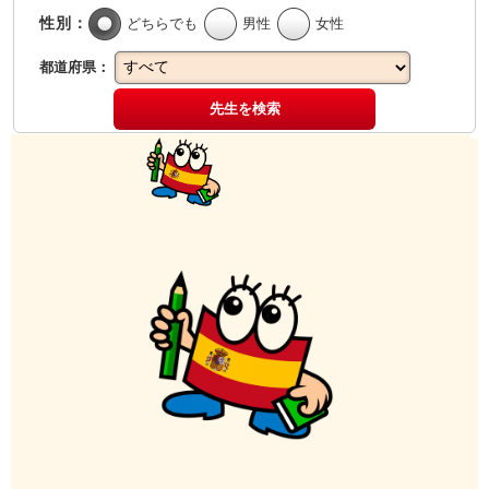
性別：
どちらでも
男性
女性
都道府県：
先生を検索