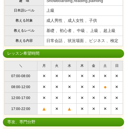
Snowboarding,reading,painting
趣 味
上級
日本語レベル
成人男性 、成人女性 、子供
教える対象
基礎 、初心者 、中級 、上級 、超上級
教えるレベル
日常会話 、状況場面 、ビジネス 、検定
教える内容
レッスン希望時間
＼
月
火
水
木
金
土
日
×
×
×
×
×
×
×
07:00-08:00
×
×
×
×
×
●
×
08:00-12:00
×
×
×
×
×
×
×
12:00-17:00
▲
×
▲
×
×
×
×
17:00-22:00
専攻、専門分野