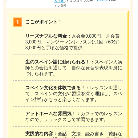
大手町
:
先
トロンコソマルテ
ィン先生
ここがポイント！
リーズナブルな料金：
入会金9,800円、月会費
3,000円、マンツーマンレッスンは1回（60分）
3,000円と手頃な価格で提供。
生のスペイン語に触れられる！：
スペイン人講
師との会話を通して、自然な発音や表現を身に
つけられます。
スペイン文化を体験できる！：
レッスンを通し
て、スペインの文化や習慣を深く理解し、スペ
イン旅行がもっと楽しくなります。
アットホームな雰囲気！：
カフェでのレッスン
なので、リラックスして学習できます。
実践的な内容：
会話、文法、読み書き、聴解な