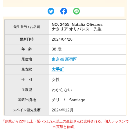
NO. 2455. Natalia Olivares
先生番号 / お名前
ナタリア オリバレス
先生
2024/04/26
更新日時
38 歳
年 齢
東京都
新宿区
居住地
大手町
最寄駅
女性
性 別
わからない
血液型
チリ / Santiago
国籍/出身地
2024年12月
スペイン語先生暦
「創業から22年以上・延べ5.1万人以上の生徒さんに支持される、個人レッスンで
の実績と信頼」