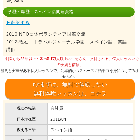
My own
学歴・職歴・スペイン語関連資格
▶翻訳する
2010 NPO団体ボランティア国際交流
2012-現在 トラベルジャーナル学園 スペイン語、英語
講師
「創業から22年以上・延べ5.1万人以上の生徒さんに支持される、個人レッスンで
の実績と信頼」
歴史と実績がある個人レッスンで、効率的かつスムーズに語学力を身につけてみま
せんか。
👉まずは、無料で体験したい
無料体験レッスンは、コチラ
会社員
現在の職業
2011/04
日本滞在歴
スペイン語
教える言語