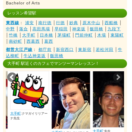
Bachelor of Arts
レッスン希望駅
東西線
：
浦安
│
南行徳
│
行徳
│
妙典
│
原木中山
│
西船橋
│
中野
│
落合
│
高田馬場
│
早稲田
│
神楽坂
│
飯田橋
│
九段下
│
竹橋
│
大手町
│
日本橋
│
茅場町
│
門前仲町
│
木場
│
東陽町
│
南砂町
│
西葛西
│
葛西
都営大江戸線
：
都庁前
│
新宿西口
│
東新宿
│
若松河田
│
牛
込柳町
│
牛込神楽坂
│
飯田橋
大手町 駅近くのカフェでマンツーマンレッスン！
Prev
Nex
大手町
:
クマガイリリアー
ナ先生
大手町
:
先生