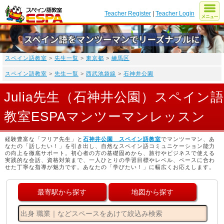
Teacher Register
|
Teacher Login
スペイン語教室
>
先生一覧
>
東京都
>
練馬区
スペイン語教室
>
先生一覧
>
西武池袋線
>
石神井公園
Julia先生（石神井公園）スペイン語
教室ESPAマンツーマンレッスン
経験豊富な「フリア先生」と
石神井公園 スペイン語教室
でマンツーマン、あ
なたの「話したい！」を引き出し、自然なスペイン語コミュニケーション能力
の向上を徹底サポート。初心者の方の基礎固めから、旅行やビジネスで使える
実践的な会話、資格対策まで、一人ひとりの学習目標やレベル、ペースに合わ
せた丁寧な指導が魅力です。あなたの「学びたい！」に幅広くお応えします。
最寄駅から探す
地図から探す