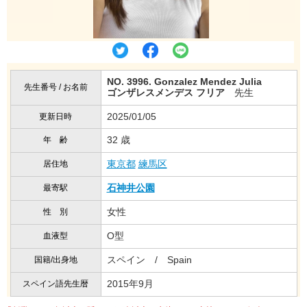
NO. 3996. Gonzalez Mendez Julia
先生番号 / お名前
ゴンザレスメンデス フリア
先生
2025/01/05
更新日時
32 歳
年 齢
東京都
練馬区
居住地
石神井公園
最寄駅
女性
性 別
O型
血液型
スペイン / Spain
国籍/出身地
2015年9月
スペイン語先生暦