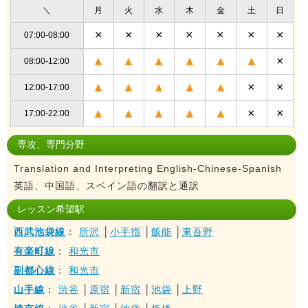
＼
月
火
水
木
金
土
日
×
×
×
×
×
×
×
07:00-08:00
▲
▲
▲
▲
▲
▲
×
08:00-12:00
▲
▲
▲
▲
▲
×
×
12:00-17:00
▲
▲
▲
▲
▲
×
×
17:00-22:00
専攻、専門分野
Translation and Interpreting English-Chinese-Spanish
英語、中国語、スペイン語の翻訳と通訳
レッスン希望駅
西武池袋線
：
所沢
│
小手指
│
飯能
│
東吾野
有楽町線
：
和光市
副都心線
：
和光市
山手線
：
渋谷
│
原宿
│
新宿
│
池袋
│
上野