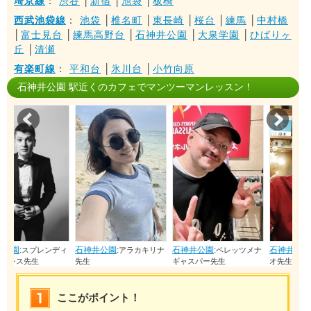
埼京線
：
渋谷
│
新宿
│
池袋
│
板橋
西武池袋線
：
池袋
│
椎名町
│
東長崎
│
桜台
│
練馬
│
中村橋
│
富士見台
│
練馬高野台
│
石神井公園
│
大泉学園
│
ひばりヶ
丘
│
清瀬
有楽町線
：
平和台
│
氷川台
│
小竹向原
石神井公園 駅近くのカフェでマンツーマンレッスン！
Prev
Nex
石神井公園
:
石神井公園
:
石神井公園
:
ディ
アラカキリナ
ペレッツメナ
ガリンドマリ
先生
ギャスパー先生
オ先生
ここがポイント！