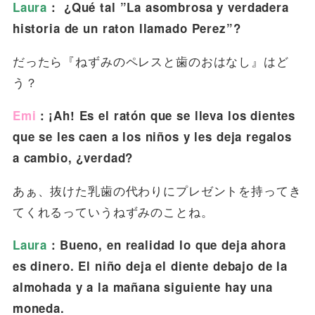
Laura
： ¿Qué tal ”La asombrosa y verdadera
historia de un raton llamado Perez”?
だったら『ねずみのペレスと歯のおはなし』はど
う？
Emi
：¡Ah! Es el ratón que se lleva los dientes
que se les caen a los niños y les deja regalos
a cambio, ¿verdad?
あぁ、抜けた乳歯の代わりにプレゼントを持ってき
てくれるっていうねずみのことね。
Laura
：Bueno, en realidad lo que deja ahora
es dinero. El niño deja el diente debajo de la
almohada y a la mañana siguiente hay una
moneda.