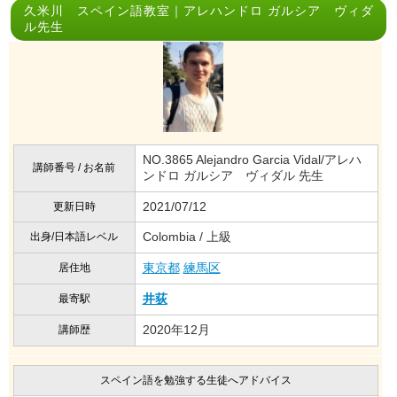
久米川 スペイン語教室｜アレハンドロ ガルシア ヴィダ
ル先生
NO.3865 Alejandro Garcia Vidal/アレハ
講師番号 / お名前
ンドロ ガルシア ヴィダル 先生
2021/07/12
更新日時
Colombia / 上級
出身/日本語レベル
東京都
練馬区
居住地
井荻
最寄駅
2020年12月
講師歴
スペイン語を勉強する生徒へアドバイス