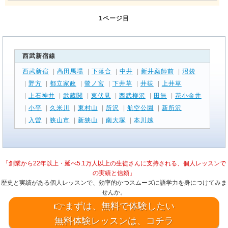
1ページ目
西武新宿線
西武新宿
|
高田馬場
|
下落合
|
中井
|
新井薬師前
|
沼袋
|
野方
|
都立家政
|
鷺ノ宮
|
下井草
|
井荻
|
上井草
|
上石神井
|
武蔵関
|
東伏見
|
西武柳沢
|
田無
|
花小金井
|
小平
|
久米川
|
東村山
|
所沢
|
航空公園
|
新所沢
|
入曽
|
狭山市
|
新狭山
|
南大塚
|
本川越
「創業から22年以上・延べ5.1万人以上の生徒さんに支持される、個人レッスンで
の実績と信頼」
歴史と実績がある個人レッスンで、効率的かつスムーズに語学力を身につけてみま
せんか。
👉まずは、無料で体験したい
無料体験レッスンは、コチラ