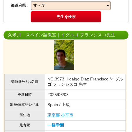
都道府県：
先生を検索
久米川 スペイン語教室｜イダルゴ フランシスコ先生
NO.3973 Hidalgo Diaz Francisco /イダル
講師番号 / お名前
ゴ フランシスコ 先生
2025/06/03
更新日時
Spain / 上級
出身/日本語レベル
東京都
小平市
居住地
一橋学園
最寄駅