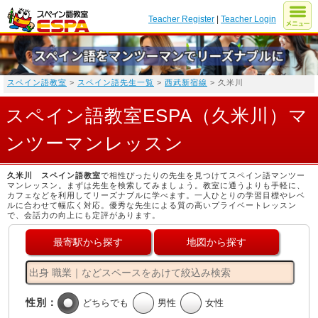
Teacher Register
|
Teacher Login
スペイン語教室
>
スペイン語先生一覧
>
西武新宿線
> 久米川
スペイン語教室ESPA（久米川）マ
ンツーマンレッスン
久米川 スペイン語教室
で相性ぴったりの先生を見つけてスペイン語マンツー
マンレッスン。まずは先生を検索してみましょう。教室に通うよりも手軽に、
カフェなどを利用してリーズナブルに学べます。一人ひとりの学習目標やレベ
ルに合わせて幅広く対応。優秀な先生による質の高いプライベートレッスン
で、会話力の向上にも定評があります。
最寄駅から探す
地図から探す
性別：
どちらでも
男性
女性