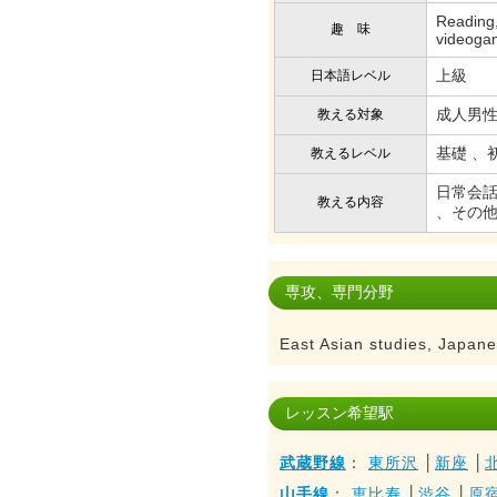
Reading,
趣 味
videoga
上級
日本語レベル
成人男性
教える対象
基礎 、
教えるレベル
日常会話
教える内容
、その
専攻、専門分野
East Asian studies, Japan
レッスン希望駅
武蔵野線
：
東所沢
│
新座
│
山手線
：
恵比寿
│
渋谷
│
原