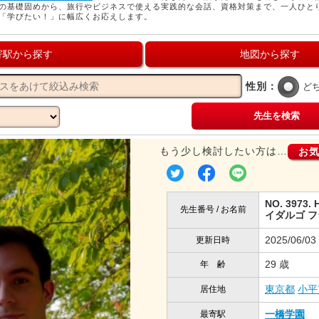
の基礎固めから、旅行やビジネスで使える実践的な会話、資格対策まで、一人ひと
「学びたい！」に幅広くお応えします。
寄駅から探す
地図から探す
性別：
ど
先生を検索
もう少し検討したい方は…
お
NO. 3973. 
先生番号 / お名前
イダルゴ 
2025/06/03
更新日時
29 歳
年 齢
東京都
小平
居住地
一橋学園
最寄駅