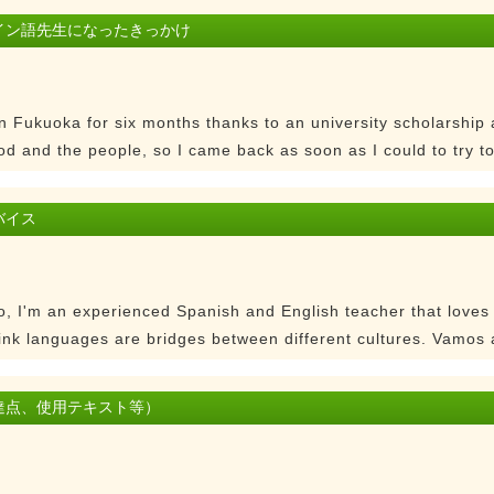
イン語先生になったきっかけ
n Fukuoka for six months thanks to an university scholarship an
ood and the people, so I came back as soon as I could to try to
バイス
, I'm an experienced Spanish and English teacher that loves
hink languages are bridges between different cultures. Vamos 
達点、使用テキスト等）