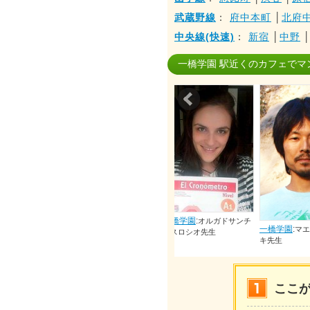
武蔵野線
：
府中本町
│
北府
中央線(快速)
：
新宿
│
中野
一橋学園 駅近くのカフェでマ
Prev
学園
:
新垣モニカ先生
一橋学園
:
オルガドサンチ
一橋学園
:
一橋学園
:
マエジマタカユ
ェスロシオ先生
キ先生
先生
ここ