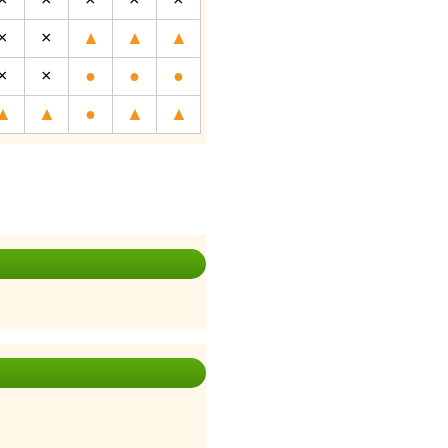
×
×
▲
▲
▲
×
×
●
●
●
▲
▲
●
▲
▲