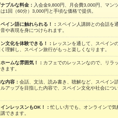
ズナブルな料金：
入会金9,800円、月会費3,000円、マ
は1回（60分）3,000円と手頃な価格で提供。
スペイン語に触れられる！：
スペイン人講師との会話を
発音や表現を身につけられます。
イン文化を体験できる！：
レッスンを通して、スペイン
深く理解し、スペイン旅行がもっと楽しくなります。
トホームな雰囲気！：
カフェでのレッスンなので、リラ
できます。
的な内容：
会話、文法、読み書き、聴解など、スペイン
キルアップを目指した内容で、スペイン文化や社会につ
。
ラインレッスンもOK！：
忙しい方でも、オンラインで気
受講できます。