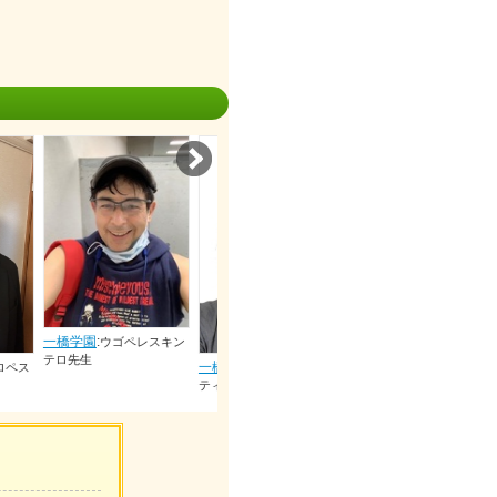
Next
一橋学園
:
グスタボア
ェ先生
レスキン
一橋学園
:
一橋学園
:
マルティンオル
マルセロファビ
ティスサンドラ先生
アン先生