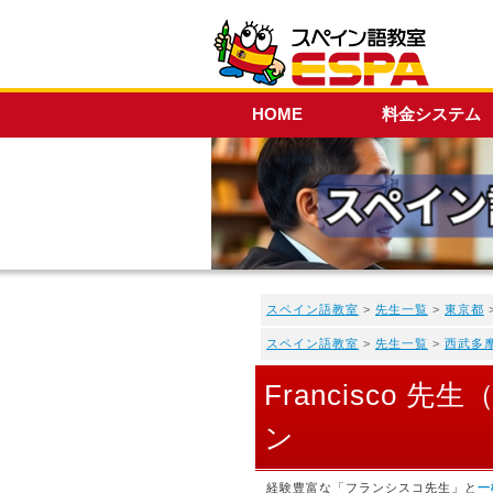
HOME
料金システム
スペイン語教室
>
先生一覧
>
東京都
スペイン語教室
>
先生一覧
>
西武多
Francisco
ン
経験豊富な「フランシスコ先生」と
一