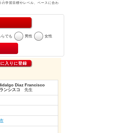
りの学習目標やレベル、ペースに合わ
ちらでも
男性
女性
気に入りに登録
Hidalgo Diaz Francisco
フランシスコ
先生
市