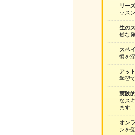
リー
ッスン
生の
然な
スペ
慣を
アッ
学習
実践
なス
ます
オン
ンを