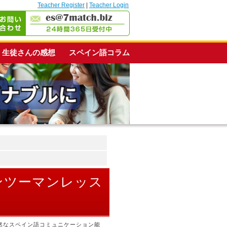
Teacher Register
|
Teacher Login
生徒さんの感想
スペイン語コラム
マンツーマンレッス
然なスペイン語コミュニケーション能