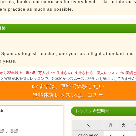
terials, books and exercises for every level, I like to interac
m practice as much as possible.
資格
 Spain as English teacher, one year as a flight attendant and
o years.
から22年以上・延べ5.1万人以上の生徒さんに支持される、個人レッスンでの実績
史と実績がある個人レッスンで、効率的かつスムーズに語学力を身につけてみません
👉まずは、無料で体験したい
無料体験レッスンは、コチラ
ide
レッスン希望時間
＼
月
火
語 、英語
×
×
07:00-08:00