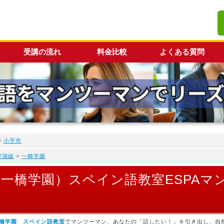
受講の流れ
料金比較
よくある質問
>
小平市
摩湖線
>
一橋学園
 先生（一橋学園）スペイン語教室ESPA
橋学園 スペイン語教室
でマンツーマン、あなたの「話したい！」を引き出し、自