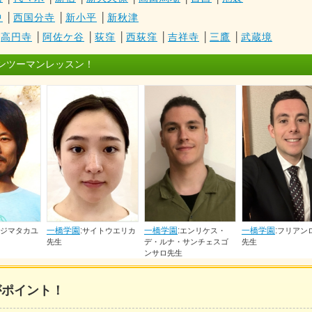
中
│
西国分寺
│
新小平
│
新秋津
│
高円寺
│
阿佐ケ谷
│
荻窪
│
西荻窪
│
吉祥寺
│
三鷹
│
武蔵境
ンツーマンレッスン！
一橋学園
:
ウゴペ
テロ先生
一橋学園
:
一橋学園
:
サイトウエリカ
エンリケス・
フリアンロペス
デ・ルナ・サンチェスゴ
先生
ンサロ先生
がポイント！