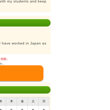
t with my students and keep
 I have worked in Japan as
と信頼」
か。
水
木
金
土
日
×
×
×
×
×