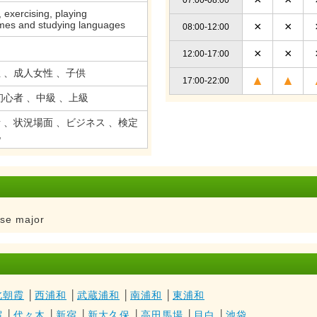
 exercising, playing
mes and studying languages
×
×
08:00-12:00
×
×
12:00-17:00
 、成人女性 、子供
▲
▲
17:00-22:00
初心者 、中級 、上級
 、状況場面 、ビジネス 、検定
他
ese major
北朝霞
│
西浦和
│
武蔵浦和
│
南浦和
│
東浦和
宿
│
代々木
│
新宿
│
新大久保
│
高田馬場
│
目白
│
池袋