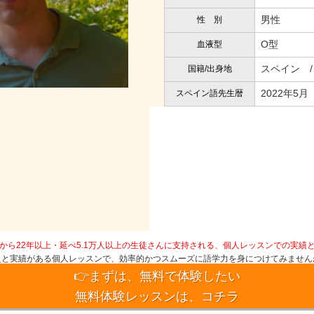
男性
性 別
O型
血液型
スペイン / 
国籍/出身地
2022年5月
スペイン語先生暦
から22年以上・延べ5.1万人以上の生徒さんに支持される、個人レッスンでの実績
史と実績がある個人レッスンで、効率的かつスムーズに語学力を身につけてみません
👉まずは、無料で体験したい
無料体験レッスンは、コチラ