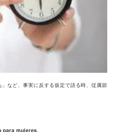
あ」など、事実に反する仮定で語る時、従属節
o para mujeres.