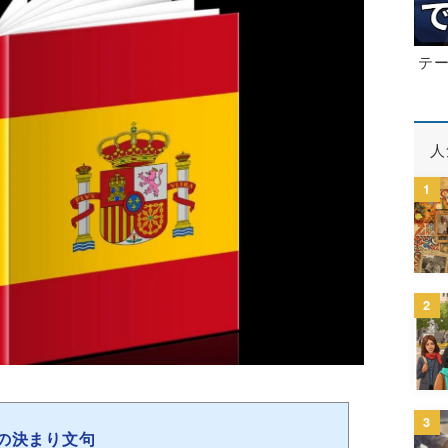
テ
人
1
2
3
続法の決まり文句