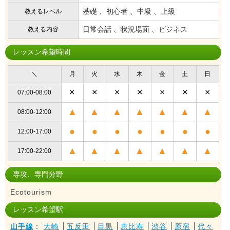
基礎 、初心者 、中級 、上級
教えるレベル
日常会話 、状況場面 、ビジネス
教える内容
レッスン希望時間
＼
月
火
水
木
金
土
日
×
×
×
×
×
×
×
07:00-08:00
▲
▲
▲
▲
▲
▲
▲
08:00-12:00
●
●
●
●
●
●
●
12:00-17:00
▲
▲
▲
▲
▲
▲
▲
17:00-22:00
専攻、専門分野
Ecotourism
レッスン希望駅
山手線
：
大崎
│
五反田
│
目黒
│
恵比寿
│
渋谷
│
原宿
│
代々