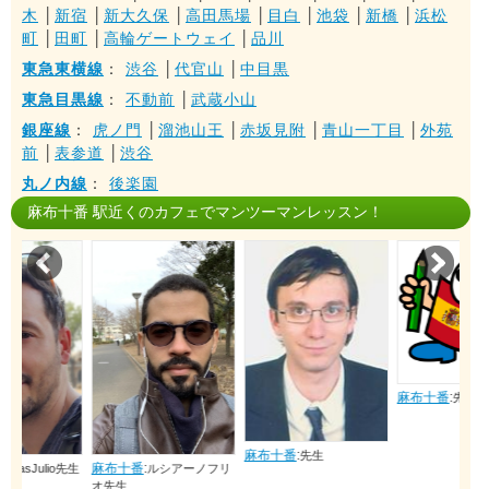
木
│
新宿
│
新大久保
│
高田馬場
│
目白
│
池袋
│
新橋
│
浜松
町
│
田町
│
高輪ゲートウェイ
│
品川
東急東横線
：
渋谷
│
代官山
│
中目黒
東急目黒線
：
不動前
│
武蔵小山
銀座線
：
虎ノ門
│
溜池山王
│
赤坂見附
│
青山一丁目
│
外苑
前
│
表参道
│
渋谷
丸ノ内線
：
後楽園
麻布十番 駅近くのカフェでマンツーマンレッスン！
Prev
Nex
麻布十番
:
先生
麻布十番
:
先生
麻布十番
:
o先生
ルシアーノフリ
オ先生