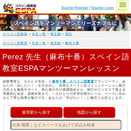
Teacher Register
|
Teacher Login
スペイン語教室
>
先生一覧
>
東京都
>
港区
スペイン語教室
>
先生一覧
>
南北線
>
麻布十番
Perez 先生（麻布十番）スペイン語
教室ESPAマンツーマンレッスン
経験豊富な「セルヒオ先生」と
麻布十番 スペイン語教室
でマンツーマン、あ
なたの「話したい！」を引き出し、自然なスペイン語コミュニケーション能力
の向上を徹底サポート。初心者の方の基礎固めから、旅行やビジネスで使える
実践的な会話、資格対策まで、一人ひとりの学習目標やレベル、ペースに合わ
せた丁寧な指導が魅力です。あなたの「学びたい！」に幅広くお応えします。
最寄駅から探す
地図から探す