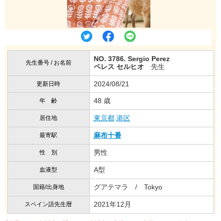
NO. 3786. Sergio Perez
先生番号 / お名前
ペレス セルヒオ
先生
2024/08/21
更新日時
48 歳
年 齢
東京都
港区
居住地
麻布十番
最寄駅
男性
性 別
A型
血液型
グアテマラ / Tokyo
国籍/出身地
2021年12月
スペイン語先生暦