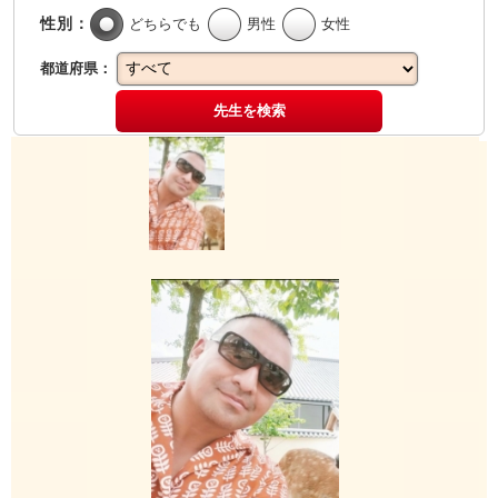
性別：
どちらでも
男性
女性
都道府県：
先生を検索