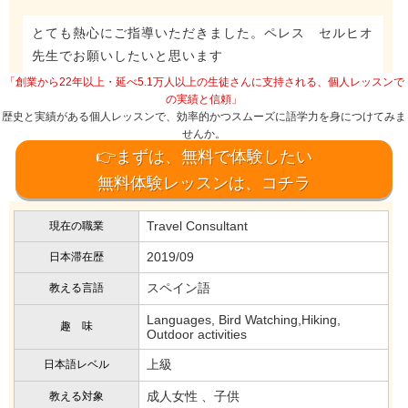
とても熱心にご指導いただきました。ペレス セルヒオ
先生でお願いしたいと思います
「創業から22年以上・延べ5.1万人以上の生徒さんに支持される、個人レッスンで
の実績と信頼」
歴史と実績がある個人レッスンで、効率的かつスムーズに語学力を身につけてみま
せんか。
👉まずは、無料で体験したい
無料体験レッスンは、コチラ
Travel Consultant
現在の職業
2019/09
日本滞在歴
スペイン語
教える言語
Languages, Bird Watching,Hiking,
趣 味
Outdoor activities
上級
日本語レベル
成人女性 、子供
教える対象